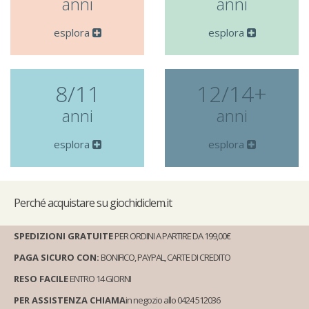
anni
anni
esplora
esplora
8/11
12/14+
anni
anni
esplora
esplora
Perché
acquistare su giochidiclem.it
SPEDIZIONI GRATUITE
PER ORDINI A PARTIRE DA 199,00€
PAGA SICURO CON:
BONIFICO, PAYPAL, CARTE DI CREDITO
RESO FACILE
ENTRO 14 GIORNI
PER ASSISTENZA CHIAMA
in negozio allo 0424 512036