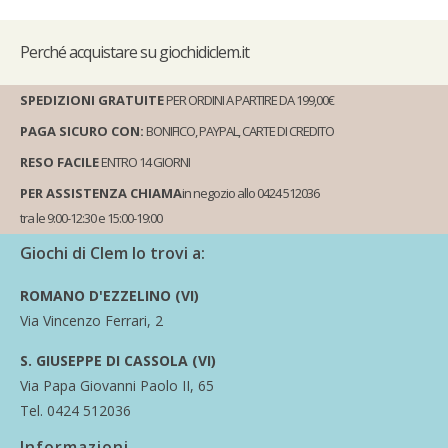
Perché
acquistare su giochidiclem.it
SPEDIZIONI GRATUITE
PER ORDINI A PARTIRE DA 199,00€
PAGA SICURO CON:
BONIFICO, PAYPAL, CARTE DI CREDITO
RESO FACILE
ENTRO 14 GIORNI
PER ASSISTENZA CHIAMA
in negozio allo 0424 512036
tra le 9:00-12:30 e 15:00-19:00
Giochi di Clem lo trovi a:
ROMANO D'EZZELINO (VI)
Via Vincenzo Ferrari, 2
S. GIUSEPPE DI CASSOLA (VI)
Via Papa Giovanni Paolo II, 65
Tel. 0424 512036
Informazioni