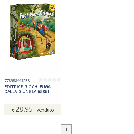
778988443538
EDITRICE GIOCHI FUGA
DALLA GIUNGLA 65861
28,95
€
Venduto
1