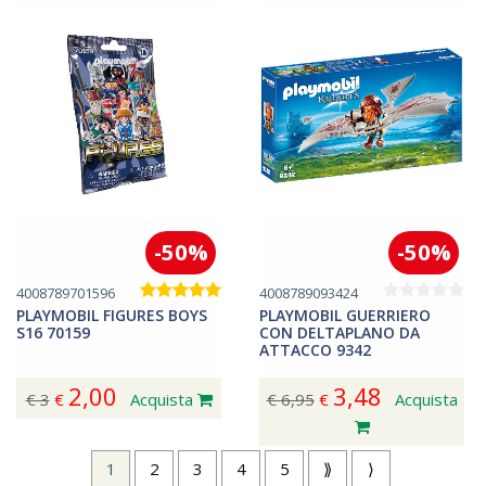
-50%
-50%
4008789701596
4008789093424
PLAYMOBIL FIGURES BOYS
PLAYMOBIL GUERRIERO
S16 70159
CON DELTAPLANO DA
ATTACCO 9342
2,00
3,48
€ 3
€
Acquista
€ 6,95
€
Acquista
1
2
3
4
5
⟫
⟩