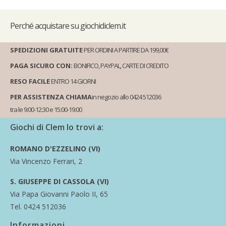
Perché
acquistare su giochidiclem.it
SPEDIZIONI GRATUITE
PER ORDINI A PARTIRE DA 199,00€
PAGA SICURO CON:
BONIFICO, PAYPAL, CARTE DI CREDITO
RESO FACILE
ENTRO 14 GIORNI
PER ASSISTENZA CHIAMA
in negozio allo 0424 512036
tra le 9:00-12:30 e 15:00-19:00
Giochi di Clem lo trovi a:
ROMANO D'EZZELINO (VI)
Via Vincenzo Ferrari, 2
S. GIUSEPPE DI CASSOLA (VI)
Via Papa Giovanni Paolo II, 65
Tel. 0424 512036
Informazioni