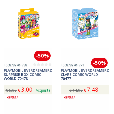
-50%
-50%
4008789704788
4008789704771
PLAYMOBIL EVERDREAMERZ
PLAYMOBIL EVERDREAMERZ
SURPRISE BOX COMIC
CLARE COMIC WORLD
WORLD 70478
70477
3,00
7,48
€ 5,95
€
Acquista
€ 14,95
€
Acquista
OFFERTA
OFFERTA