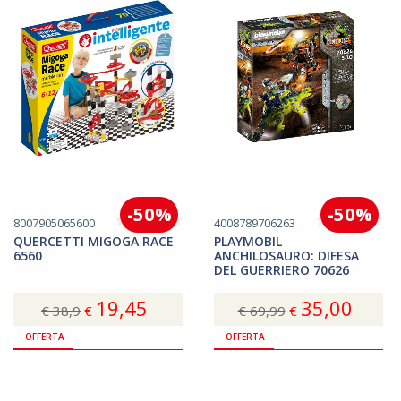
-50%
-50%
8007905065600
4008789706263
QUERCETTI MIGOGA RACE
PLAYMOBIL
6560
ANCHILOSAURO: DIFESA
DEL GUERRIERO 70626
19,45
35,00
€ 38,9
€
€ 69,99
€
Acquista
Acquista
OFFERTA
OFFERTA