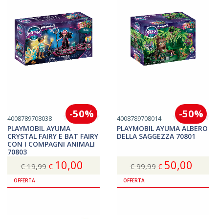
-50%
-50%
4008789708038
4008789708014
PLAYMOBIL AYUMA
PLAYMOBIL AYUMA ALBERO
CRYSTAL FAIRY E BAT FAIRY
DELLA SAGGEZZA 70801
CON I COMPAGNI ANIMALI
70803
10,00
50,00
€ 19,99
€
€ 99,99
€
Acquista
Acquista
OFFERTA
OFFERTA