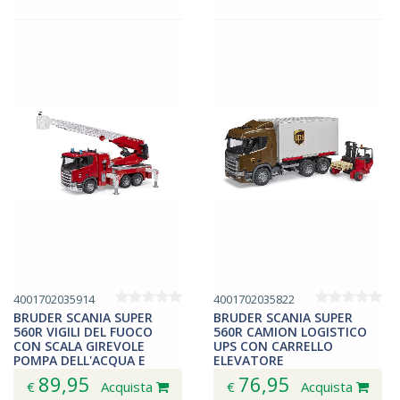
4001702035914
4001702035822
BRUDER SCANIA SUPER
BRUDER SCANIA SUPER
560R VIGILI DEL FUOCO
560R CAMION LOGISTICO
CON SCALA GIREVOLE
UPS CON CARRELLO
POMPA DELL'ACQUA E
ELEVATORE
MODULO LUCI E SUONI
AUTOMONTATO 03582
89,95
76,95
€
Acquista
€
Acquista
03591