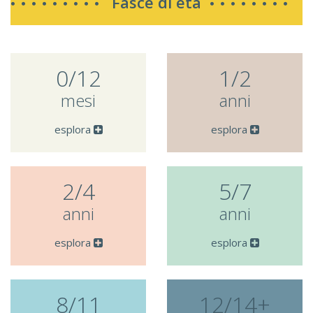
Fasce di età
0/12
1/2
mesi
anni
esplora
esplora
2/4
5/7
anni
anni
esplora
esplora
8/11
12/14+