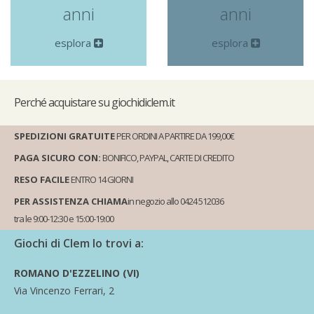
anni
anni
esplora
esplora
Perché
acquistare su giochidiclem.it
SPEDIZIONI GRATUITE
PER ORDINI A PARTIRE DA 199,00€
PAGA SICURO CON:
BONIFICO, PAYPAL, CARTE DI CREDITO
RESO FACILE
ENTRO 14 GIORNI
PER ASSISTENZA CHIAMA
in negozio allo 0424 512036
tra le 9:00-12:30 e 15:00-19:00
Giochi di Clem lo trovi a:
ROMANO D'EZZELINO (VI)
Via Vincenzo Ferrari, 2