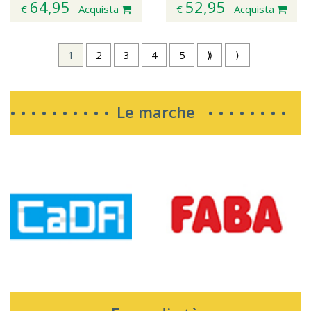
64,95
52,95
€
Acquista
€
Acquista
1
2
3
4
5
⟫
⟩
Le marche