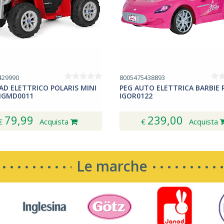
429990
8005475438893
AD ELETTRICO POLARIS MINI
PEG AUTO ELETTRICA BARBIE 
IGMD0011
IGOR0122
79,99
239,00
€
Acquista
€
Acquista
Le marche