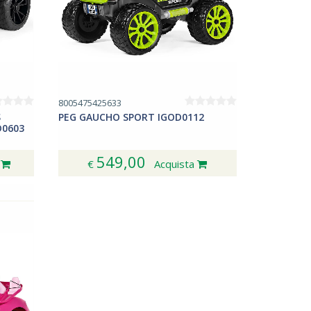
8005475425633
S
PEG GAUCHO SPORT IGOD0112
D0603
549,00
a
€
Acquista