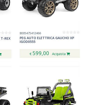
8005475412466
PEG AUTO ELETTRICA GAUCHO XP
 T-REX
IGOD0555
599,00
€
Acquista