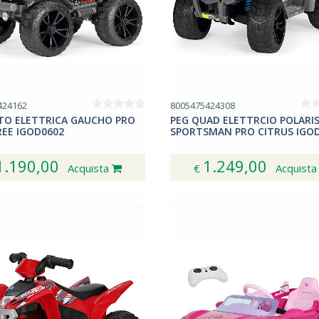
424162
8005475424308
TO ELETTRICA GAUCHO PRO
PEG QUAD ELETTRCIO POLARI
REE IGOD0602
SPORTSMAN PRO CITRUS IGO
1.190,00
1.249,00
Acquista
€
Acquist