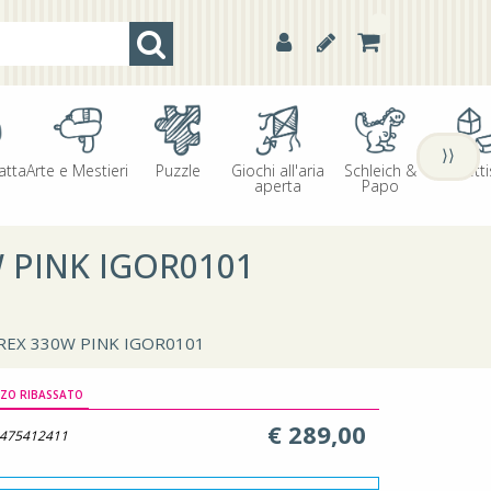
⟩⟩
atta
Arte e Mestieri
Puzzle
Giochi all'aria
Schleich &
Oggetti
aperta
Papo
 PINK IGOR0101
REX 330W PINK IGOR0101
ZO RIBASSATO
€
289,00
475412411