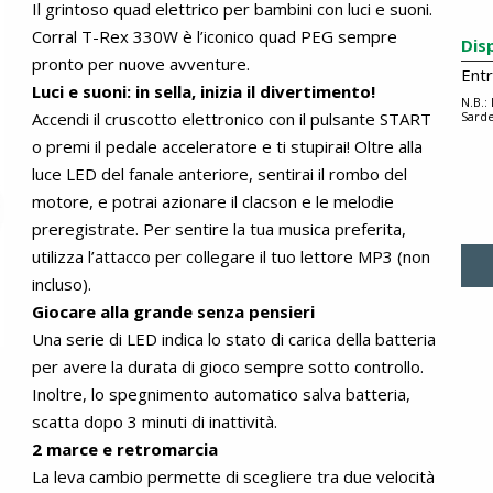
Il grintoso quad elettrico per bambini con luci e suoni.
Corral T-Rex 330W è l’iconico quad PEG sempre
Dis
pronto per nuove avventure.
Ent
Luci e suoni: in sella, inizia il divertimento!
N.B.:
Accendi il cruscotto elettronico con il pulsante START
Sarde
o premi il pedale acceleratore e ti stupirai! Oltre alla
luce LED del fanale anteriore, sentirai il rombo del
motore, e potrai azionare il clacson e le melodie
preregistrate. Per sentire la tua musica preferita,
utilizza l’attacco per collegare il tuo lettore MP3 (non
incluso).
Giocare alla grande senza pensieri
Una serie di LED indica lo stato di carica della batteria
per avere la durata di gioco sempre sotto controllo.
Inoltre, lo spegnimento automatico salva batteria,
scatta dopo 3 minuti di inattività.
2 marce e retromarcia
La leva cambio permette di scegliere tra due velocità