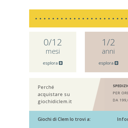
0/12
1/2
mesi
anni
esplora
esplora
SPEDIZI
Perché
PER ORD
acquistare su
DA 199,
giochidiclem.it
Giochi di Clem lo trovi a:
Info