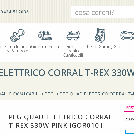
0424 512036
o
Prima Infanzia
Giochi in Scala
Giochi a
Retro Gaming
Giochi in L
& Bambole
Pedali e
Cavalcabili
ELETTRICO CORRAL T-REX 330W
ALI E CAVALCABILI
>
PEG
>
PEG QUAD ELETTRICO CORRAL T-
PREZ
PEG QUAD ELETTRICO CORRAL
8005
T-REX 330W PINK IGOR0101