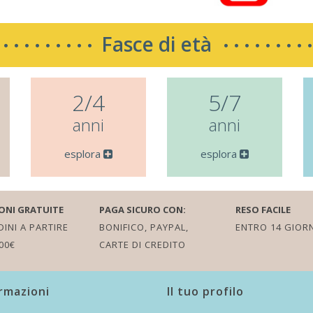
Fasce di età
2/4
5/7
anni
anni
esplora
esplora
ONI GRATUITE
PAGA SICURO CON:
RESO FACILE
INI A PARTIRE
BONIFICO, PAYPAL,
ENTRO 14 GIORN
00€
CARTE DI CREDITO
rmazioni
Il tuo profilo