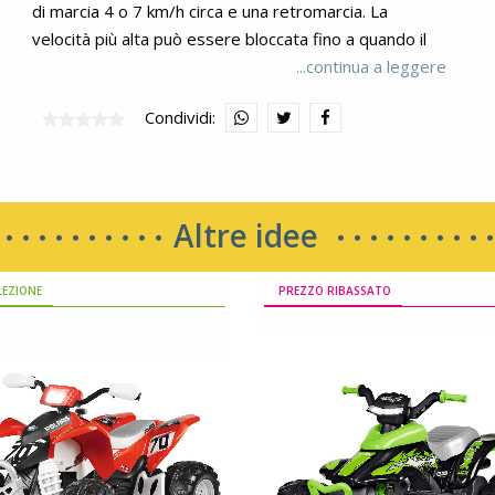
di marcia 4 o 7 km/h circa e una retromarcia. La
velocità più alta può essere bloccata fino a quando il
bimbo non ha preso dimestichezza nella guida.
...continua a leggere
Due ruote motrici con battistrada scolpito
Condividi:
Le ruote tassellate a trazione estrema e l’assetto
rialzato, permettono di viaggiare fuori strada con
sicurezza anche su sterrato e terreni sconnessi per
avventure senza limiti! Con la forza delle doppie ruote
Altre idee
motrici il quad supera pendenze del 10%. Peso
massimo trasportabile: 40 kg.
Caratteristiche da vero off-road
LEZIONE
PREZZO RIBASSATO
Nulla da invidiare ad un vero quad! Bumper,
parafanghi, pedane poggia piedi e tanto comfort di
guida grazie alla seduta spaziosa e le manopole
antiscivolo.
Batteria e caricabatteria
Il veicolo funziona con una batteria da
12V/8Ah/100Wh. La batteria è ricaricabile tramite una