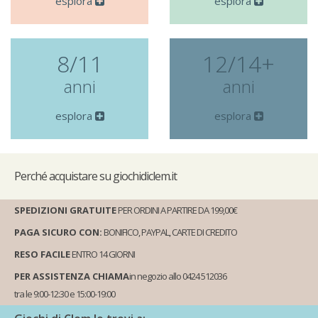
esplora
esplora
8/11
12/14+
anni
anni
esplora
esplora
Perché
acquistare su giochidiclem.it
SPEDIZIONI GRATUITE
PER ORDINI A PARTIRE DA 199,00€
PAGA SICURO CON:
BONIFICO, PAYPAL, CARTE DI CREDITO
RESO FACILE
ENTRO 14 GIORNI
PER ASSISTENZA CHIAMA
in negozio allo 0424 512036
tra le 9:00-12:30 e 15:00-19:00