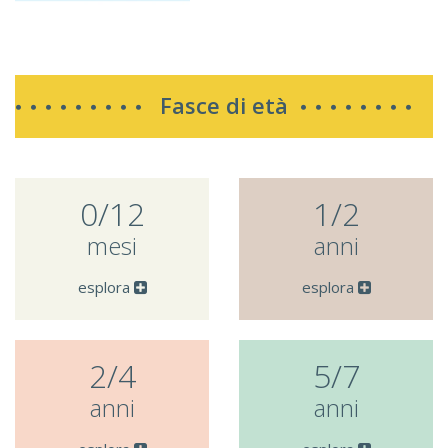
Fasce di età
0/12
1/2
mesi
anni
esplora
esplora
2/4
5/7
anni
anni