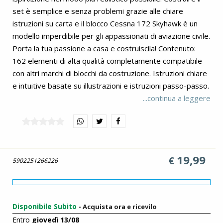
set è semplice e senza problemi grazie alle chiare
istruzioni su carta e il blocco Cessna 172 Skyhawk è un
modello imperdibile per gli appassionati di aviazione civile.
Porta la tua passione a casa e costruiscila! Contenuto:
162 elementi di alta qualità completamente compatibile
con altri marchi di blocchi da costruzione. Istruzioni chiare
e intuitive basate su illustrazioni e istruzioni passo-passo.
Scala 1:48. Dimensioni del modello (L x P x A): 17,5 cm
...continua a leggere
(6,9'') x 23,5 cm (9,3'') x 6,5 cm (2,6'').
19,99
€
5902251266226
Disponibile Subito
- Acquista ora e ricevilo
Entro
giovedì 13/08