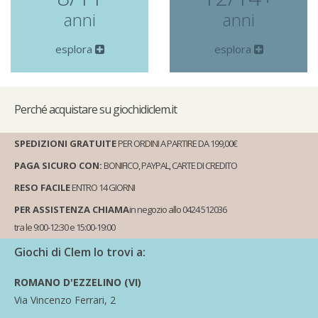
anni
anni
esplora
esplora
Perché
acquistare su giochidiclem.it
SPEDIZIONI GRATUITE
PER ORDINI A PARTIRE DA 199,00€
PAGA SICURO CON:
BONIFICO, PAYPAL, CARTE DI CREDITO
RESO FACILE
ENTRO 14 GIORNI
PER ASSISTENZA CHIAMA
in negozio allo 0424 512036
tra le 9:00-12:30 e 15:00-19:00
Giochi di Clem lo trovi a:
ROMANO D'EZZELINO (VI)
Via Vincenzo Ferrari, 2