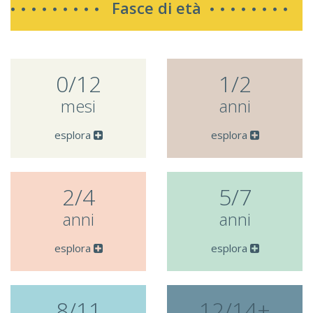
Fasce di età
0/12
1/2
mesi
anni
esplora
esplora
2/4
5/7
anni
anni
esplora
esplora
8/11
12/14+