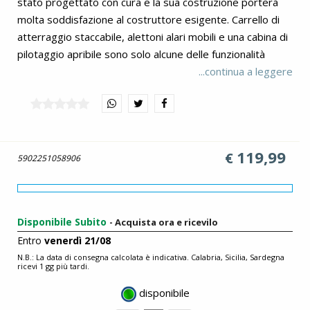
stato progettato con cura e la sua costruzione porterà
molta soddisfazione al costruttore esigente. Carrello di
atterraggio staccabile, alettoni alari mobili e una cabina di
pilotaggio apribile sono solo alcune delle funzionalità
aeronautiche che scoprirai durante la costruzione. È stato
...continua a leggere
ricoperto con stampe resistenti che mostrano i
contrassegni dell'aeronautica militare statunitense.
Inoltre, l'aereo ha i contrassegni della NASA disponibili
solo nell'Executive Edition. Inoltre, l'aereo ha due fiamme
119,99
€
vibranti che emergono dai potenti motori Pratt-Whitney.
5902251058906
Il set include anche le figure di due piloti: un pilota
dell'USAF e un pilota della NASA. Sono vestiti con tute
caratteristiche con caschi progettati per volare ad
Disponibile Subito
- Acquista ora e ricevilo
altitudini molto elevate. L'intero set è completato da un
Entro
venerdì 21/08
espositore per blocchi con una targa contenente il nome
N.B.: La data di consegna calcolata è indicativa. Calabria, Sicilia, Sardegna
del set e il logo della Lockheed Martin. Grazie alle
ricevi 1 gg più tardi.
istruzioni intuitive, la costruzione è semplice e non
disponibile
causerà problemi ai costruttori meno esperti. Il set