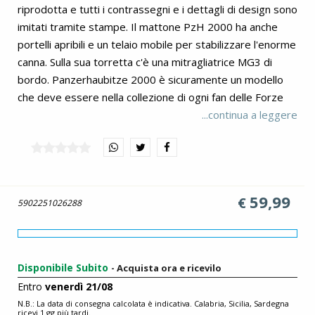
riprodotta e tutti i contrassegni e i dettagli di design sono
imitati tramite stampe. Il mattone PzH 2000 ha anche
portelli apribili e un telaio mobile per stabilizzare l'enorme
canna. Sulla sua torretta c'è una mitragliatrice MG3 di
bordo. Panzerhaubitze 2000 è sicuramente un modello
che deve essere nella collezione di ogni fan delle Forze
Armate e appassionato di armi corazzate moderne e
...continua a leggere
tecnologia militare. Il PzH 2000 è stato utilizzato in varie
operazioni internazionali, tra cui le missioni NATO in
Afghanistan. Le sue avanzate capacità di artiglieria si sono
dimostrate estremamente utili in condizioni di
59,99
€
combattimento impegnative, fornendo supporto di fuoco
5902251026288
alle forze di terra. Questi veicoli sono attualmente
utilizzati in combattimento in Ucraina. Contenuto: 1006
elementi di alta qualità completamente compatibile con
Disponibile Subito
- Acquista ora e ricevilo
altri marchi di blocchi da costruzione. Istruzioni chiare e
Entro
venerdì 21/08
intuitive basate su illustrazioni e istruzioni passo-passo.
N.B.: La data di consegna calcolata è indicativa. Calabria, Sicilia, Sardegna
Scala 1:35. Dimensioni del modello (lunghezza x larghezza
ricevi 1 gg più tardi.