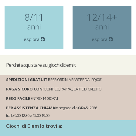
8/11
12/14+
anni
anni
esplora
esplora
Perché
acquistare su giochidiclem.it
SPEDIZIONI GRATUITE
PER ORDINI A PARTIRE DA 199,00€
PAGA SICURO CON:
BONIFICO, PAYPAL, CARTE DI CREDITO
RESO FACILE
ENTRO 14 GIORNI
PER ASSISTENZA CHIAMA
in negozio allo 0424 512036
tra le 9:00-12:30 e 15:00-19:00
Giochi di Clem lo trovi a: