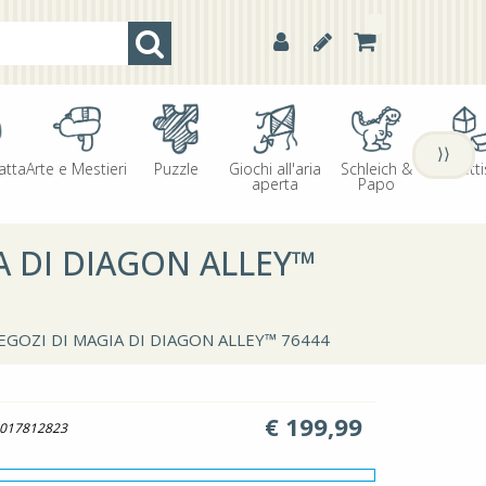
⟩⟩
atta
Arte e Mestieri
Puzzle
Giochi all'aria
Schleich &
Oggetti
aperta
Papo
A DI DIAGON ALLEY™
GOZI DI MAGIA DI DIAGON ALLEY™ 76444
€
199,99
017812823