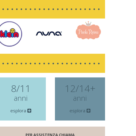
8/11
12/14+
anni
anni
esplora
esplora
PER ASSISTENZA CHIAMA