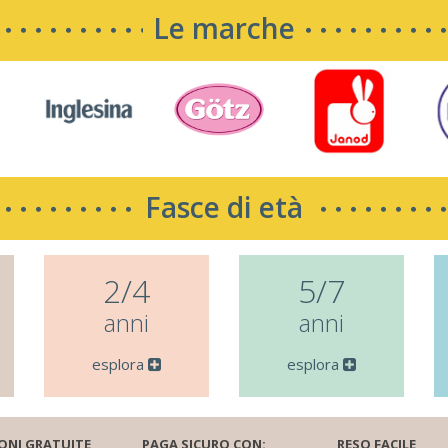
Le marche
Fasce di età
2/4
5/7
anni
anni
esplora
esplora
ONI GRATUITE
PAGA SICURO CON:
RESO FACILE