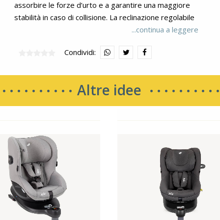
assorbire le forze d’urto e a garantire una maggiore
stabilità in caso di collisione. La reclinazione regolabile
in qualsiasi momento è la soluzione più efficace per far
...continua a leggere
riposare anche i passeggeri più instancabili. Utilizzabile
Condividi:
dalla nascita fino ai 4 anni circa. Il dispositivo di
attivazione della rotazione Simple Swivel™ è
facilmente raggiungibile per ruotare il seggiolino senza
Altre idee
difficoltà. I rinforzi Guard Surround Safety™ assicurano
una maggiore protezione della testa e del collo
mantenendo il bambino al sicuro in caso d'impatto
laterale. Il dispositivo di blocco Smart Ride™ mantiene
il seggiolino bloccato in senso contrario alla marcia per
garantire che il tuo bambino non possa ruotare
accidentalmente in senso contrario alla marcia. Gli
attacchi ISOFIX rinforzati in acciaio si agganciano in
pochi secondi, mantengono il seggiolino auto
saldamente posizionato e ti garantiscono che sia
installato correttamente. La cintura a 5 punti