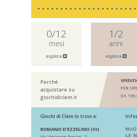
0/12
1/2
mesi
anni
esplora
esplora
SPEDIZI
Perché
PER ORD
acquistare su
DA 199,
giochidiclem.it
Giochi di Clem lo trovi a:
Info
ROMANO D'EZZELINO (VI)
NUO
LE 
Via Vincenzo Ferrari, 2