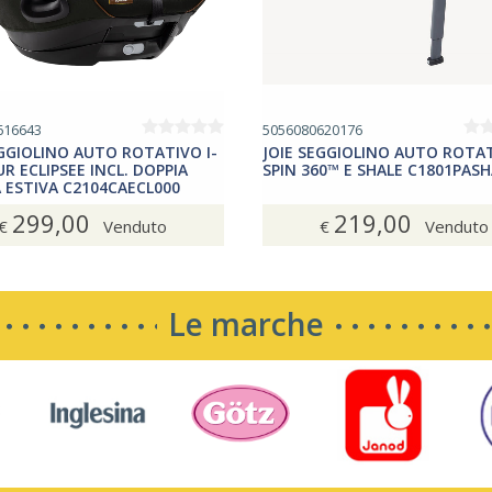
616643
5056080620176
EGGIOLINO AUTO ROTATIVO I-
JOIE SEGGIOLINO AUTO ROTAT
R ECLIPSEE INCL. DOPPIA
SPIN 360™ E SHALE C1801PAS
 ESTIVA C2104CAECL000
299,00
219,00
€
Venduto
€
Venduto
Le marche