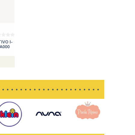
IVO I-
HA000