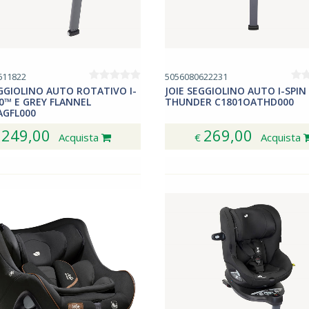
regolabile con un solo gesto si adatta sempre
perfettamente anche se il bambino si divincola. Il
poggiatesta Tri-Protect e la memory foam Intelli-Fit
garantiscono una tripla sicurezza assorbendo le forze
611822
d’urto nei punti importanti. Gli indicatori di installazione
5056080622231
EGGIOLINO AUTO ROTATIVO I-
JOIE SEGGIOLINO AUTO I-SPIN
sono chiaramente contrassegnati per garantirti che il
60™ E GREY FLANNEL
THUNDER C1801OATHD000
seggiolino sia installato in modo corretto e sicuro.
AGFL000
Peso: 13,9kg. Dimensioni (in senso contrario alla
249,00
269,00
€
Acquista
€
Acquista
marcia) (LxPxA): 65 x 58 x 51,5-62 cm. Dimensioni (in
senso di marcia) (LxPxA): 65 x 58 x 62-76 cm. Utilizzo:
da 40 a 105 cm, = 19 kg.