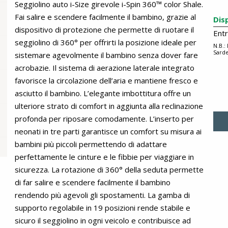
Seggiolino auto i-Size girevole i-Spin 360™ color Shale.
Fai salire e scendere facilmente il bambino, grazie al
Dis
dispositivo di protezione che permette di ruotare il
Ent
seggiolino di 360° per offrirti la posizione ideale per
N.B.:
Sarde
sistemare agevolmente il bambino senza dover fare
acrobazie. Il sistema di aerazione laterale integrato
favorisce la circolazione dell’aria e mantiene fresco e
asciutto il bambino. L’elegante imbottitura offre un
ulteriore strato di comfort in aggiunta alla reclinazione
profonda per riposare comodamente. L’inserto per
neonati in tre parti garantisce un comfort su misura ai
bambini più piccoli permettendo di adattare
perfettamente le cinture e le fibbie per viaggiare in
sicurezza. La rotazione di 360° della seduta permette
di far salire e scendere facilmente il bambino
rendendo più agevoli gli spostamenti. La gamba di
supporto regolabile in 19 posizioni rende stabile e
sicuro il seggiolino in ogni veicolo e contribuisce ad