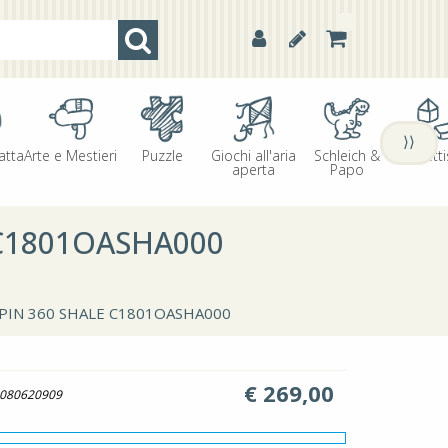
⟩⟩
atta
Arte e Mestieri
Puzzle
Giochi all'aria
Schleich &
Oggetti
aperta
Papo
 C1801OASHA000
SPIN 360 SHALE C1801OASHA000
€
269,00
080620909