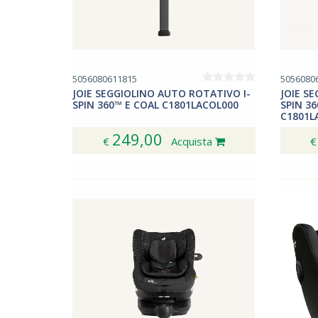
5056080611815
5056080
JOIE SEGGIOLINO AUTO ROTATIVO I-
JOIE S
SPIN 360™ E COAL C1801LACOL000
SPIN 3
C1801L
249,00
€
Acquista