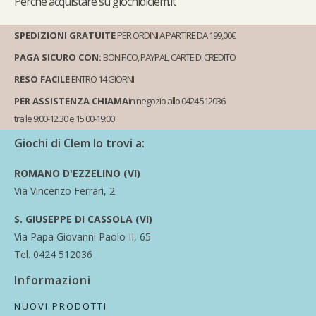
Perché
acquistare su giochidiclem.it
SPEDIZIONI GRATUITE
PER ORDINI A PARTIRE DA 199,00€
PAGA SICURO CON:
BONIFICO, PAYPAL, CARTE DI CREDITO
RESO FACILE
ENTRO 14 GIORNI
PER ASSISTENZA CHIAMA
in negozio allo 0424 512036
tra le 9:00-12:30 e 15:00-19:00
Giochi di Clem lo trovi a:
ROMANO D'EZZELINO (VI)
Via Vincenzo Ferrari, 2
S. GIUSEPPE DI CASSOLA (VI)
Via Papa Giovanni Paolo II, 65
Tel. 0424 512036
Informazioni
NUOVI PRODOTTI