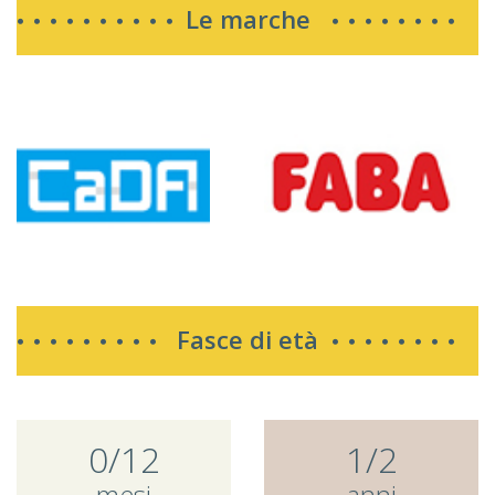
Le marche
Fasce di età
0/12
1/2
mesi
anni