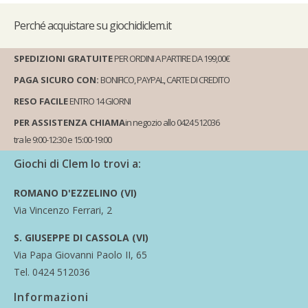
Perché
acquistare su giochidiclem.it
SPEDIZIONI GRATUITE
PER ORDINI A PARTIRE DA 199,00€
PAGA SICURO CON:
BONIFICO, PAYPAL, CARTE DI CREDITO
RESO FACILE
ENTRO 14 GIORNI
PER ASSISTENZA CHIAMA
in negozio allo 0424 512036
tra le 9:00-12:30 e 15:00-19:00
Giochi di Clem lo trovi a:
ROMANO D'EZZELINO (VI)
Via Vincenzo Ferrari, 2
S. GIUSEPPE DI CASSOLA (VI)
Via Papa Giovanni Paolo II, 65
Tel. 0424 512036
Informazioni