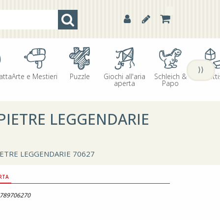
⟩⟩
atta
Arte e Mestieri
Puzzle
Giochi all'aria
Schleich &
Oggetti
aperta
Papo
PIETRE LEGGENDARIE
IETRE LEGGENDARIE 70627
RTA
789706270