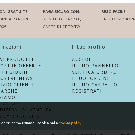
ONI GRATUITE
PAGA SICURO CON:
RESO FACILE
INI A PARTIRE
BONIFICO, PAYPAL,
ENTRO 14 GIORN
00€
CARTE DI CREDITO
rmazioni
Il tuo profilo
VI PRODOTTI
ACCEDI
NOSTRE OFFERTE
IL TUO PANNELLO
I I GIOCHI
VERIFICA ORDINE
NOSTRE NEWS
I TUOI ORDINI
IZIO CLIENTI
IL TUO CARRELLO
MARCHE
REGISTRATI
 SIAMO
TATTACI
DIZIONI DI VENDITA
VACY & COOKIES
. Scopri come usiamo i cookie nelle
cookie policy
.