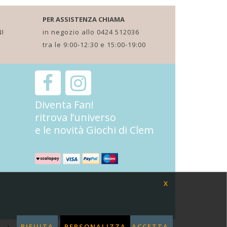
PER ASSISTENZA CHIAMA
I
in negozio allo 0424 512036
tra le 9:00-12:30 e 15:00-19:00
Diventa Fan!
ritrova l’universo
e le novità Giochi di Clem
X
RIFIUTA
PERSONALIZZA
ACCETTA