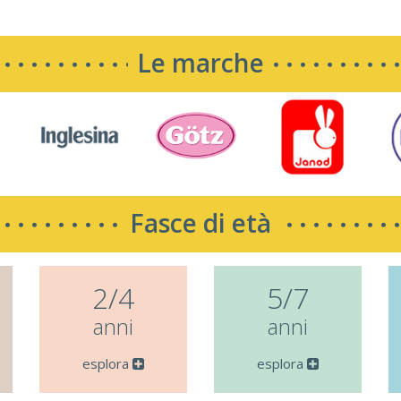
Le marche
Fasce di età
2/4
5/7
anni
anni
esplora
esplora