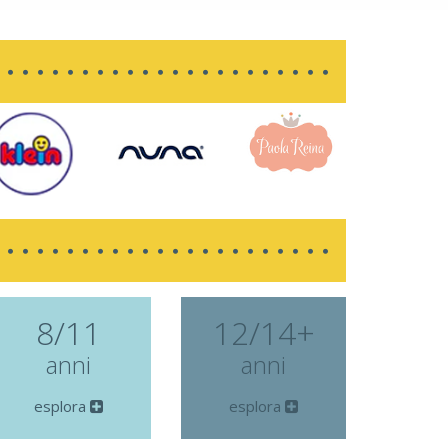
8/11
12/14+
anni
anni
esplora
esplora