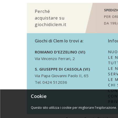
SPEDIZI
Perché
PER ORD
acquistare su
DA 199,
giochidiclem.it
Giochi di Clem lo trovi a:
Info
ROMANO D'EZZELINO (VI)
NUO
LE 
Via Vincenzo Ferrari, 2
TUTT
LE 
S. GIUSEPPE DI CASSOLA (VI)
SERV
Via Papa Giovanni Paolo II, 65
LE 
Tel. 0424 512036
CHI
CON
Cookie
CON
PRI
Questo sito utilizza i cookie per migliorare l'esplorazione