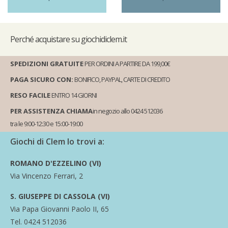
Perché
acquistare su giochidiclem.it
SPEDIZIONI GRATUITE
PER ORDINI A PARTIRE DA 199,00€
PAGA SICURO CON:
BONIFICO, PAYPAL, CARTE DI CREDITO
RESO FACILE
ENTRO 14 GIORNI
PER ASSISTENZA CHIAMA
in negozio allo 0424 512036
tra le 9:00-12:30 e 15:00-19:00
Giochi di Clem lo trovi a:
ROMANO D'EZZELINO (VI)
Via Vincenzo Ferrari, 2
S. GIUSEPPE DI CASSOLA (VI)
Via Papa Giovanni Paolo II, 65
Tel. 0424 512036