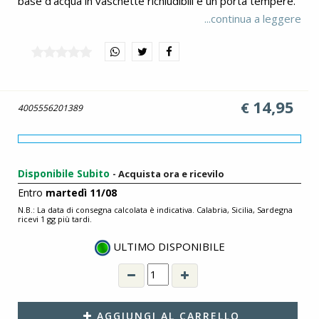
base d’acqua in vaschette richiudibili e un porta tempere.
Il pennello e la cornice sono inclusi! Rilassati esercitando la
...continua a leggere
manualità fine e le tue abilità di concentrazione: il risultato
ti sorprenderà!
14,95
€
4005556201389
Disponibile Subito
- Acquista ora e ricevilo
Entro
martedì 11/08
N.B.: La data di consegna calcolata è indicativa. Calabria, Sicilia, Sardegna
ricevi 1 gg più tardi.
ULTIMO DISPONIBILE
AGGIUNGI AL CARRELLO