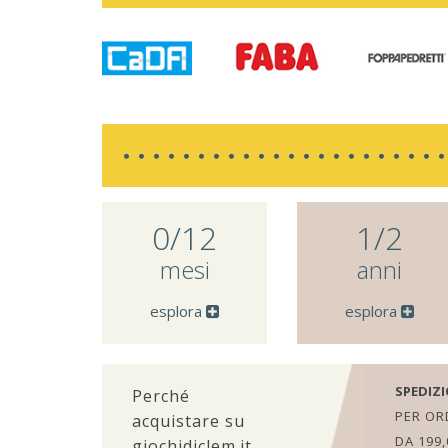
0/12
1/2
mesi
anni
esplora
esplora
SPEDIZI
Perché
PER ORD
acquistare su
DA 199,
giochidiclem.it