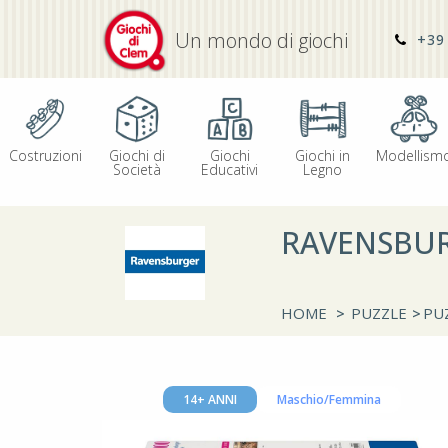
Un mondo di giochi
+39 
Costruzioni
Giochi di
Giochi
Giochi in
Modellism
Società
Educativi
Legno
RAVENSBUR
HOME
>
PUZZLE
>
PUZ
14+ ANNI
Maschio/Femmina