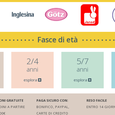
Fasce di età
2/4
5/7
anni
anni
esplora
esplora
ONI GRATUITE
PAGA SICURO CON:
RESO FACILE
INI A PARTIRE
BONIFICO, PAYPAL,
ENTRO 14 GIORN
00€
CARTE DI CREDITO