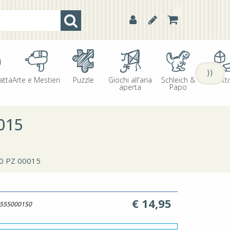
⟩⟩
atta
Arte e Mestieri
Puzzle
Giochi all'aria
Schleich &
Oggetti
aperta
Papo
015
 PZ 00015
€
14,95
555000150