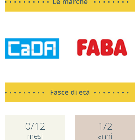
Le marche
Fasce di età
0/12
1/2
mesi
anni