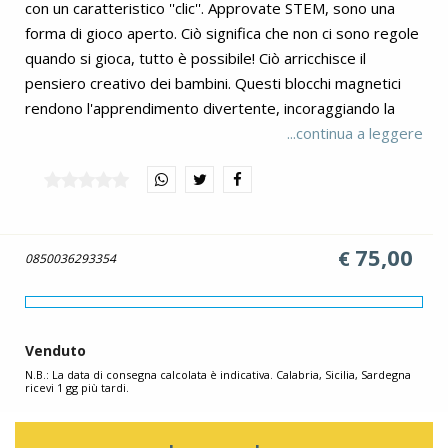
con un caratteristico ''clic''. Approvate STEM, sono una
forma di gioco aperto. Ciò significa che non ci sono regole
quando si gioca, tutto è possibile! Ciò arricchisce il
pensiero creativo dei bambini. Questi blocchi magnetici
rendono l'apprendimento divertente, incoraggiando la
comprensione di concetti geometrici, teoria dei colori,
...continua a leggere
competenze STEM, lavoro di squadra, risoluzione dei
problemi e altro ancora. I blocchi magnetici da costruzione
Connetix Tiles sono utilizzati per scopi educativi in ??aule
e strutture di homeschooling in tutto il paese. Contenuto:
75,00
€
40 pezzi: 4 quadrati grandi, 36 quadrati piccoli e un
0850036293354
libretto di ispirazione.
Venduto
N.B.: La data di consegna calcolata è indicativa. Calabria, Sicilia, Sardegna
ricevi 1 gg più tardi.