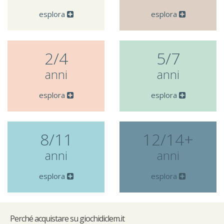
esplora
esplora
2/4
5/7
anni
anni
esplora
esplora
8/11
12/14+
anni
anni
esplora
esplora
Perché
acquistare su giochidiclem.it