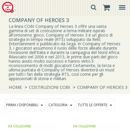
COMPANY OF HEROES 3
La linea COBI Company of Heroes 3 offre una vasta
gamma di set di costruzione a tema militare ispirati
all'omonimo gioco. Company of Heroes 3 è un gioco di
strategia in tempo reale (RTS) sviluppato da Relic
Entertainment e pubblicato da Sega. In Company of Heroes
3, i giocatori assumono il ruolo delle forze alleate durante
l'invasione dell'Italia e durante la campagna del Nord Africa.
Rilasciato nel 2006 e nel 2013, le prime due parti del gioco
hanno avuto molto successo e hanno vinto il
riconoscimento di molti giocatori! Certamente, la terza e
ultima puntata di Company of Heroes diventerà un must
per tutti i fan della strategia RTS, così come per gli
appassionati di storia e militari.
HOME
>
COSTRUZIONI COBI
>
COMPANY OF HEROES 3
PRIMA I DISPONIBILI
CATEGORIA
TUTTE LE OFFERTE
DA COLLEZIONE
DA COLLEZIONE