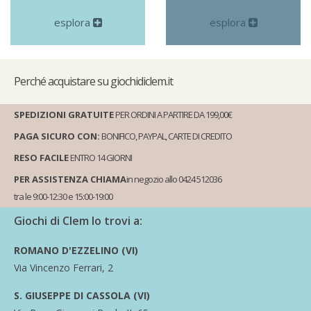
esplora
esplora
Perché
acquistare su giochidiclem.it
SPEDIZIONI GRATUITE
PER ORDINI A PARTIRE DA 199,00€
PAGA SICURO CON:
BONIFICO, PAYPAL, CARTE DI CREDITO
RESO FACILE
ENTRO 14 GIORNI
PER ASSISTENZA CHIAMA
in negozio allo 0424 512036
tra le 9:00-12:30 e 15:00-19:00
Giochi di Clem lo trovi a:
ROMANO D'EZZELINO (VI)
Via Vincenzo Ferrari, 2
S. GIUSEPPE DI CASSOLA (VI)