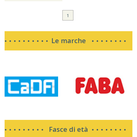
1
Le marche
Fasce di età