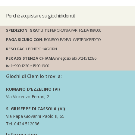
Perché
acquistare su giochidiclem.it
SPEDIZIONI GRATUITE
PER ORDINI A PARTIRE DA 199,00€
PAGA SICURO CON:
BONIFICO, PAYPAL, CARTE DI CREDITO
RESO FACILE
ENTRO 14 GIORNI
PER ASSISTENZA CHIAMA
in negozio allo 0424 512036
tra le 9:00-12:30 e 15:00-19:00
Giochi di Clem lo trovi a:
ROMANO D'EZZELINO (VI)
Via Vincenzo Ferrari, 2
S. GIUSEPPE DI CASSOLA (VI)
Via Papa Giovanni Paolo II, 65
Tel. 0424 512036
Informazioni