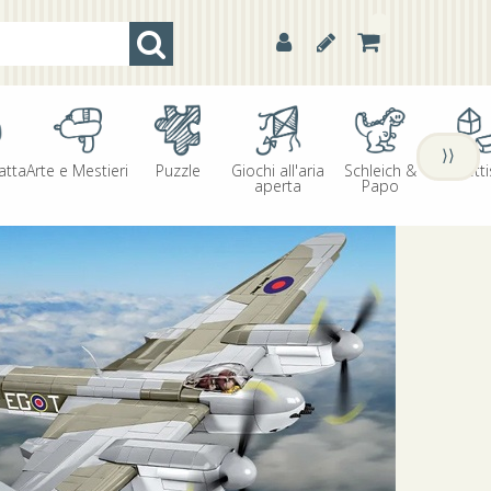
⟩⟩
atta
Arte e Mestieri
Puzzle
Giochi all'aria
Schleich &
Oggetti
aperta
Papo