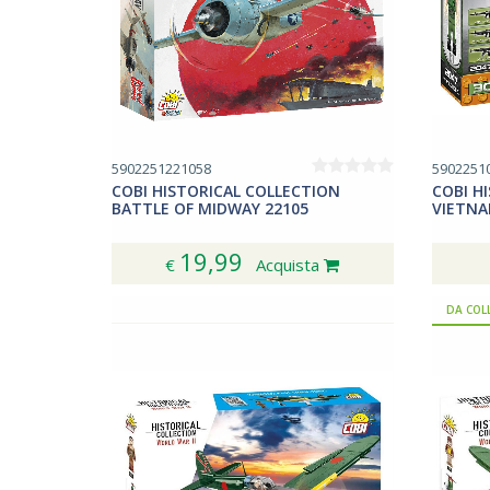
5902251221058
5902251
COBI HISTORICAL COLLECTION
COBI H
BATTLE OF MIDWAY 22105
VIETNA
19,99
€
Acquista
DA COL