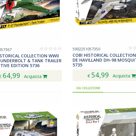
5902251057350
057367
COBI HISTORICAL COLLECTION
ISTORICAL COLLECTION WWII
DE HAVILLAND DH-98 MOSQU
HUNDERBOLT & TANK TRAILER
5735
TIVE EDITION 5736
54,99
64,99
€
Acquista
€
Acquista
DA COLLEZIONE