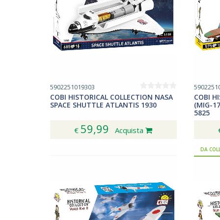
5902251019303
5902251
COBI HISTORICAL COLLECTION NASA
COBI H
SPACE SHUTTLE ATLANTIS 1930
(MIG-1
5825
59,99
€
Acquista
DA COL