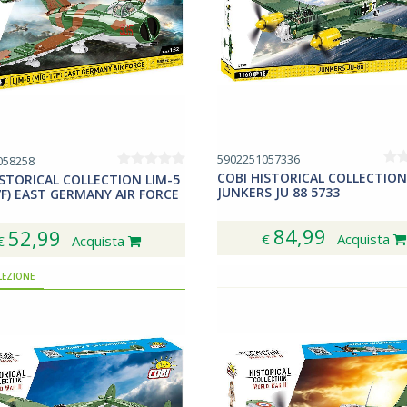
5902251057336
058258
COBI HISTORICAL COLLECTION
ISTORICAL COLLECTION LIM-5
JUNKERS JU 88 5733
7F) EAST GERMANY AIR FORCE
84,99
52,99
€
Acquista
€
Acquista
LEZIONE