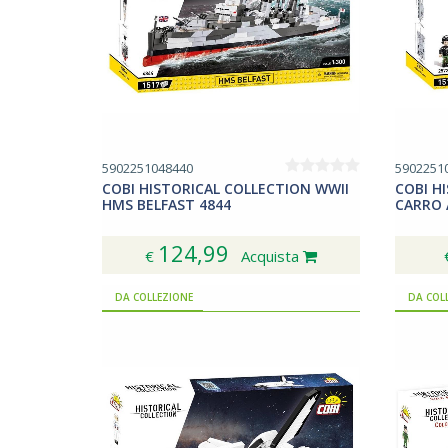
5902251048440
5902251
COBI HISTORICAL COLLECTION WWII
COBI H
HMS BELFAST 4844
CARRO 
124,99
€
Acquista
DA COLLEZIONE
DA COL