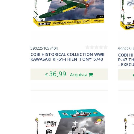
5902251057404
5902251
COBI HISTORICAL COLLECTION WWII
COBI H
KAWASAKI KI-61-I HIEN 'TONY' 5740
P-47 T
- EXECU
36,99
€
Acquista