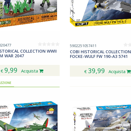
020477
5902251057411
ISTORICAL COLLECTION WWII
COBI HISTORICAL COLLECTION
M WAR 2047
FOCKE-WULF FW 190-A3 5741
9,99
39,99
€
Acquista
€
Acquista
LEZIONE