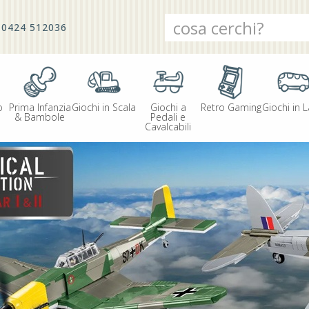
0424 512036
o
Prima Infanzia
Giochi in Scala
Giochi a
Retro Gaming
Giochi in L
& Bambole
Pedali e
Cavalcabili