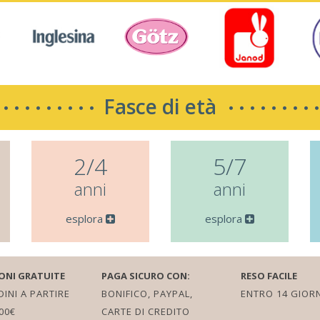
Fasce di età
2/4
5/7
anni
anni
esplora
esplora
ONI GRATUITE
PAGA SICURO CON:
RESO FACILE
INI A PARTIRE
BONIFICO, PAYPAL,
ENTRO 14 GIORN
00€
CARTE DI CREDITO