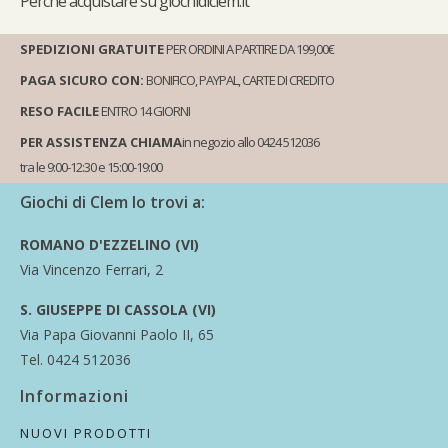
Perché
acquistare su giochidiclem.it
SPEDIZIONI GRATUITE
PER ORDINI A PARTIRE DA 199,00€
PAGA SICURO CON:
BONIFICO, PAYPAL, CARTE DI CREDITO
RESO FACILE
ENTRO 14 GIORNI
PER ASSISTENZA CHIAMA
in negozio allo 0424 512036
tra le 9:00-12:30 e 15:00-19:00
Giochi di Clem lo trovi a:
ROMANO D'EZZELINO (VI)
Via Vincenzo Ferrari, 2
S. GIUSEPPE DI CASSOLA (VI)
Via Papa Giovanni Paolo II, 65
Tel. 0424 512036
Informazioni
NUOVI PRODOTTI