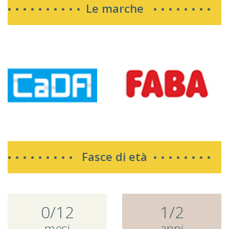
Le marche
Fasce di età
0/12
1/2
mesi
anni