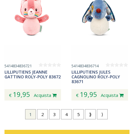
5414834836721
5414834836714
LILLIPUTIENS JEANNE
LILLIPUTIENS JULES
GATTINO ROLY-POLY 83672
CAGNOLINO ROLY-POLY
83671
19,95
19,95
€
Acquista
€
Acquista
1
2
3
4
5
⟫
⟩